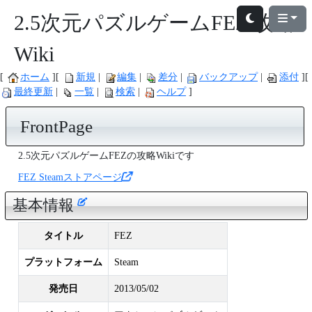
2.5次元パズルゲームFEZ 攻略
Wiki
ホーム
新規
編集
差分
バックアップ
添付
最終更新
一覧
検索
ヘルプ
FrontPage
2.5次元パズルゲームFEZの攻略Wikiです
FEZ Steamストアページ
基本情報
タイトル
FEZ
プラットフォーム
Steam
発売日
2013/05/02